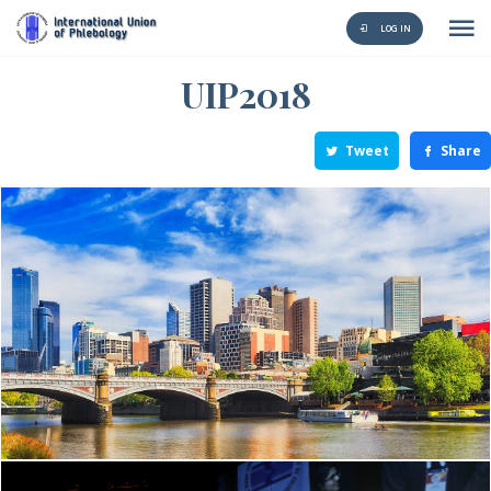
LOG IN
UIP2018
Tweet
Share